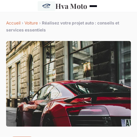
Hva Moto
Accueil
›
Voiture
›
Réalisez votre projet auto : conseils et
services essentiels