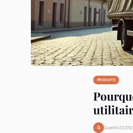
PRODUITS
Pourquo
utilitai
Q
Quentin
22/05/