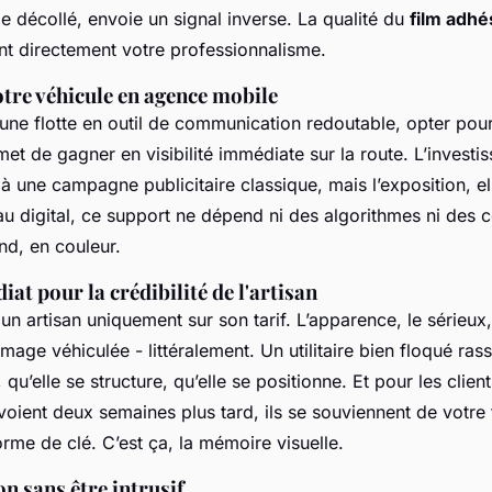
ge décollé, envoie un signal inverse. La qualité du
film adhé
ent directement votre professionnalisme.
tre véhicule en agence mobile
une flotte en outil de communication redoutable, opter pou
et de gagner en visibilité immédiate sur la route. L’investi
une campagne publicitaire classique, mais l’exposition, ell
au digital, ce support ne dépend ni des algorithmes ni des c
and, en couleur.
at pour la crédibilité de l'artisan
un artisan uniquement sur son tarif. L’apparence, le sérieux, l
image véhiculée - littéralement. Un utilitaire bien floqué ras
, qu’elle se structure, qu’elle se positionne. Et pour les clien
voient deux semaines plus tard, ils se souviennent de votre
orme de clé. C’est ça, la mémoire visuelle.
on sans être intrusif