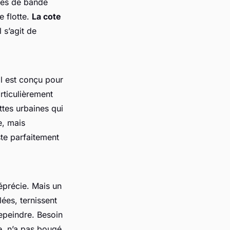
ces de bande
e flotte.
La cote
l s’agit de
Il est conçu pour
rticulièrement
ottes urbaines qui
e, mais
ste parfaitement
déprécie. Mais un
lées, ternissent
repeindre. Besoin
e, n’a pas bougé.