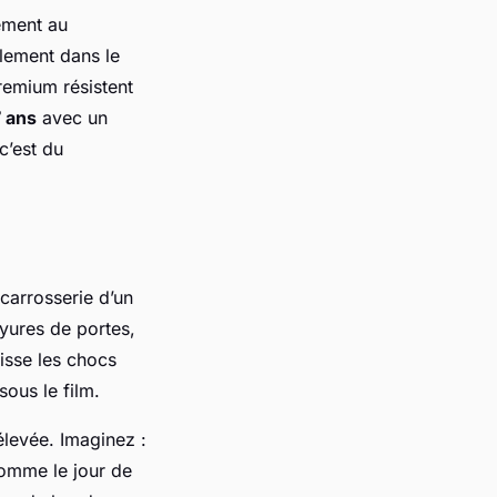
rement au
llement dans le
premium résistent
7 ans
avec un
c’est du
 carrosserie d’un
ayures de portes,
aisse les chocs
sous le film.
élevée. Imaginez :
comme le jour de