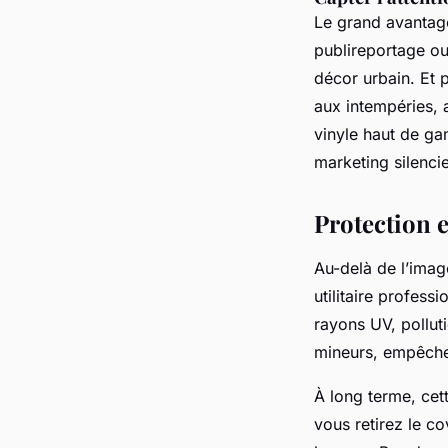
Le grand avantage 
publireportage ou 
décor urbain. Et p
aux intempéries, 
vinyle haut de ga
marketing silenci
Protection e
Au-delà de l’image
utilitaire profess
rayons UV, pollut
mineurs, empêche l
À long terme, cett
vous retirez le c