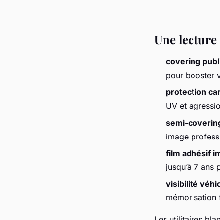
Une lecture
covering publi
pour booster vo
protection ca
UV et agressio
semi-coverin
image profess
film adhésif 
jusqu’à 7 ans 
visibilité véhi
mémorisation f
Les utilitaires bl