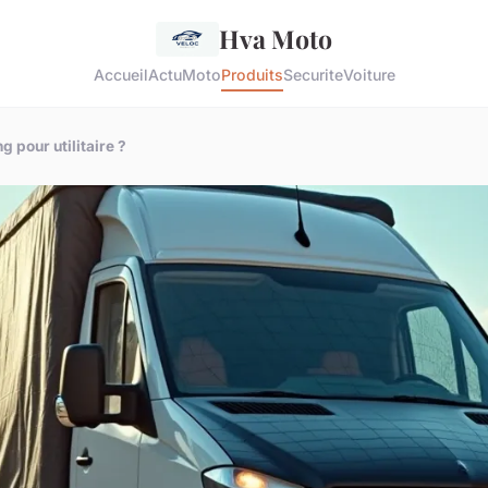
Hva Moto
Accueil
Actu
Moto
Produits
Securite
Voiture
g pour utilitaire ?