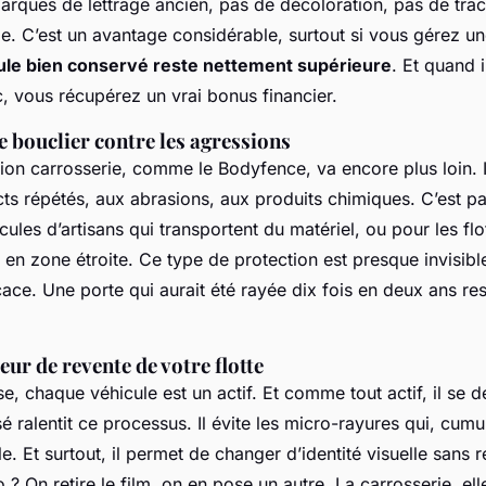
arques de lettrage ancien, pas de décoloration, pas de tra
le. C’est un avantage considérable, surtout si vous gérez un
ule bien conservé reste nettement supérieure
. Et quand i
c, vous récupérez un vrai bonus financier.
 bouclier contre les agressions
tion carrosserie, comme le Bodyfence, va encore plus loin. 
cts répétés, aux abrasions, aux produits chimiques. C’est pa
icules d’artisans qui transportent du matériel, ou pour les fl
 en zone étroite. Ce type de protection est presque invisibl
ace. Une porte qui aurait été rayée dix fois en deux ans re
eur de revente de votre flotte
e, chaque véhicule est un actif. Et comme tout actif, il se 
 ralentit ce processus. Il évite les micro-rayures qui, cumu
e. Et surtout, il permet de changer d’identité visuelle sans 
? On retire le film, on en pose un autre. La carrosserie, ell