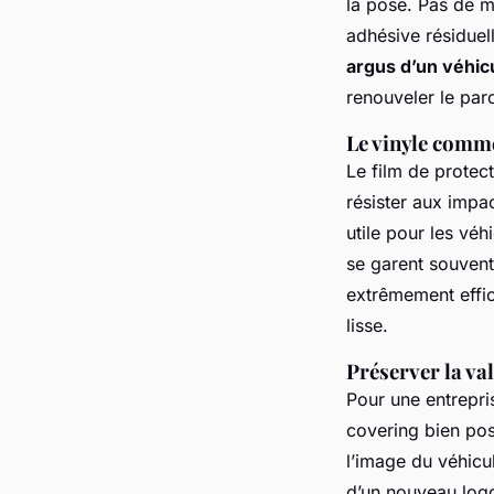
la pose. Pas de m
adhésive résiduel
argus d’un véhic
renouveler le par
Le vinyle comme
Le film de protec
résister aux impa
utile pour les véh
se garent souvent
extrêmement effic
lisse.
Préserver la val
Pour une entrepris
covering bien posé
l’image du véhicul
d’un nouveau logo 