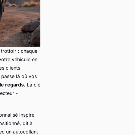
trottoir : chaque
 votre véhicule en
s clients
l passe là où vos
de regards.
La clé
secteur -
onnalisé inspire
itionné, dit à
avec un autocollant