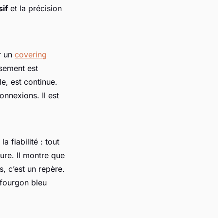
sif
et la précision
r un
covering
ssement est
e, est continue.
onnexions. Il est
a fiabilité : tout
sure. Il montre que
ts, c’est un repère.
 fourgon bleu