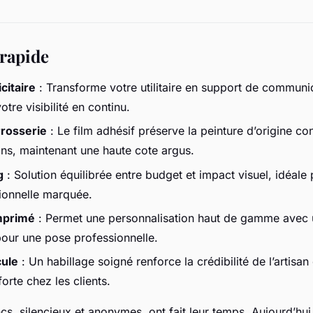
 rapide
citaire
: Transforme votre utilitaire en support de communi
tre visibilité en continu.
rrosserie
: Le film adhésif préserve la peinture d’origine con
ns, maintenant une haute cote argus.
g
: Solution équilibrée entre budget et impact visuel, idéale
ionnelle marquée.
imprimé
: Permet une personnalisation haut de gamme avec 
pour une pose professionnelle.
cule
: Un habillage soigné renforce la crédibilité de l’artisan
orte chez les clients.
ancs, silencieux et anonymes, ont fait leur temps. Aujourd’hu